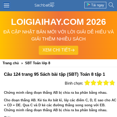
Tải ngay
LOIGIAIHAY.COM 2026
ĐÃ CẬP NHẬT BẢN MỚI VỚI LỜI GIẢI DỄ HIỂU VÀ
GIẢI THÊM NHIỀU SÁCH
XEM CHI TIẾT
Trang chủ
SBT Toán lớp 8
Câu 124 trang 95 Sách bài tập (SBT) Toán 8 tập 1
Bình chọn:
Chứng minh rằng đoạn thẳng AB bị chia ra ba phần bằng nhau.
Cho đoạn thẳng AB. Kẻ tia Ax bất kì, lấy các điểm C, D, E sao cho AC
= CD = DE. Qua C và D kẻ các đường thẳng song song với EB.
Chứng minh rằng đoạn thẳng AB bị chia ra ba phần bằng nhau.