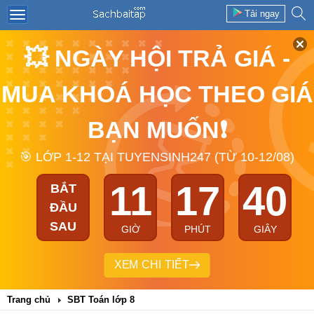
Tải ngay
💥 NGÀY HỘI TRẢ GIÁ -
MUA KHOÁ HỌC THEO GIÁ
BẠN MUỐN❗
🎯 LỚP 1-12 TẠI TUYENSINH247 (TỪ 10-12/08)
11
17
39
BẮT
ĐẦU
SAU
GIỜ
PHÚT
GIÂY
XEM CHI TIẾT
Trang chủ
SBT Toán lớp 8