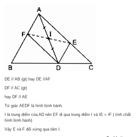
DE // AB (gt) hay DE //AF
DF // AC (gt)
hay DF // AE
Tứ giác AEDF là hình bình hành.
I là trung điểm của AD nên EF đi qua trung điểm I và IE = IF ( tính chất
hình bình hành)
Vậy E và F đối xứng qua tâm I.