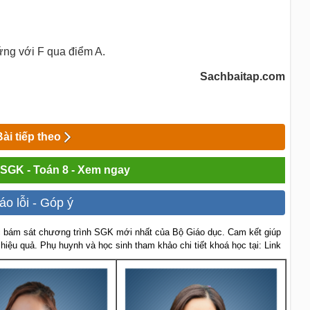
ứng với F qua điểm A.
Sachbaitap.com
Bài tiếp theo
i SGK - Toán 8 - Xem ngay
áo lỗi - Góp ý
 bám sát chương trình SGK mới nhất của Bộ Giáo dục. Cam kết giúp
 hiệu quả. Phụ huynh và học sinh tham khảo chi tiết khoá học tại: Link