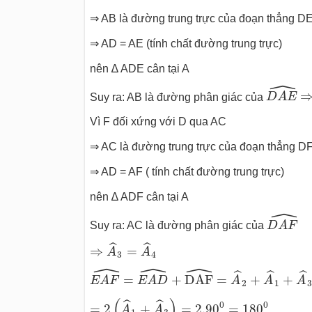
⇒ AB là đường trung trực của đoạn thẳng D
⇒ AD = AE (tính chất đường trung trực)
nên ∆ ADE cân tại A
ˆ
D
A
E
^
⇒
Suy ra: AB là đường phân giác của
D
A
E
Vì F đối xứng với D qua AC
⇒ AC là đường trung trực của đoạn thẳng D
⇒ AD = AF ( tính chất đường trung trực)
nên ∆ ADF cân tại A
ˆ
D
A
F
^
Suy ra: AC là đường phân giác của
D
A
F
⇒
A
^
3
=
A
^
4
ˆ
ˆ
⇒
=
A
A
3
4
ˆ
ˆ
ˆ
E
A
F
^
=
E
A
D
^
+
D
A
F
^
=
A
^
2
+
A
^
1
+
A
^
3
+
ˆ
ˆ
ˆ
=
+
D
A
F
=
+
+
E
A
F
E
A
D
A
A
A
2
1
3
=
2
(
A
^
1
+
A
^
3
)
=
2.90
0
=
180
0
(
)
ˆ
ˆ
0
0
=
2
+
=
2.90
=
180
A
A