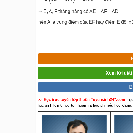
1
3
⇒ E, A, F thẳng hàng có AE = AF = AD
nên A là trung điểm của EF hay điểm E đối x
Xem lời giả
B
>> Học trực tuyến lớp 8 trên Tuyensinh247.com
Học
học sinh lớp 8 học tốt, hoàn trả học phí nếu học không