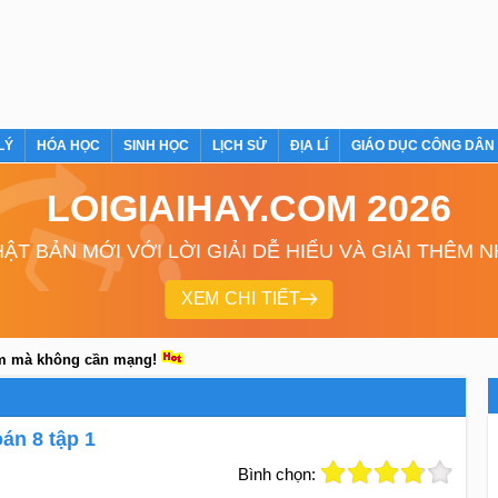
LÝ
HÓA HỌC
SINH HỌC
LỊCH SỬ
ĐỊA LÍ
GIÁO DỤC CÔNG DÂN
LOIGIAIHAY.COM 2026
ẬT BẢN MỚI VỚI LỜI GIẢI DỄ HIỂU VÀ GIẢI THÊM 
XEM CHI TIẾT
em mà không cần mạng!
án 8 tập 1
Bình chọn: