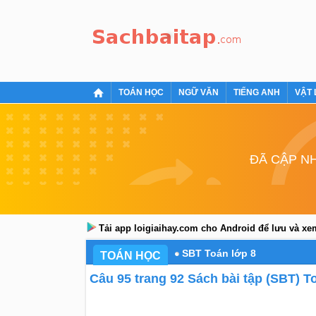
TOÁN HỌC
NGỮ VĂN
TIẾNG ANH
VẬT 
ĐÃ CẬP NH
Tải app loigiaihay.com cho Android để lưu và x
SBT Toán lớp 8
TOÁN HỌC
Câu 95 trang 92 Sách bài tập (SBT) To