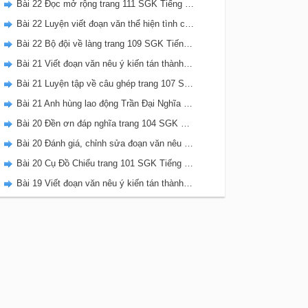
Bài 22 Đọc mở rộng trang 111 SGK Tiếng Việt 5 Kết nối tri thức tập 2
Bài 22 Luyện viết đoạn văn thể hiện tình cảm, cảm xúc về một sự việc trang 111 SGK Tiếng Việt 5 Kết nối tri thức tập 2
Bài 22 Bộ đội về làng trang 109 SGK Tiếng Việt 5 Kết nối tri thức tập 2
Bài 21 Viết đoạn văn nêu ý kiến tán thành một sự việc, hiện tượng (Bài viết số 2) trang 108 SGK Tiếng Việt 5 Kết nối tri thức tập 2
Bài 21 Luyện tập về câu ghép trang 107 SGK Tiếng Việt 5 Kết nối tri thức tập 2
Bài 21 Anh hùng lao động Trần Đại Nghĩa trang 106 SGK Tiếng Việt 5 Kết nối tri thức tập 2
Bài 20 Đền ơn đáp nghĩa trang 104 SGK Tiếng Việt 5 Kết nối tri thức tập 2
Bài 20 Đánh giá, chỉnh sửa đoạn văn nêu ý kiến tán thành một sự vật, hiện tượng trang 103 SGK Tiếng Việt 5 Kết nối tri thức tập 2
Bài 20 Cụ Đồ Chiểu trang 101 SGK Tiếng Việt 5 Kết nối tri thức tập 2
Bài 19 Viết đoạn văn nêu ý kiến tán thành một sự việc, hiện tượng (Bài viết số 1) trang 100 SGK Tiếng Việt 5 Kết nối tri thức tập 2