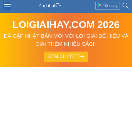
Tải ngay
LOIGIAIHAY.COM 2026
ĐÃ CẬP NHẬT BẢN MỚI VỚI LỜI GIẢI DỄ HIỂU VÀ
GIẢI THÊM NHIỀU SÁCH
XEM CHI TIẾT