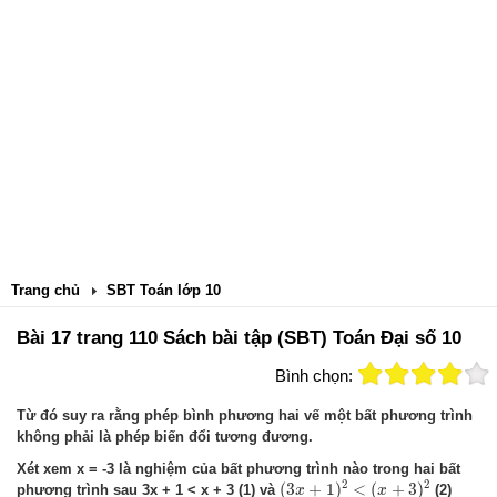
Trang chủ
SBT Toán lớp 10
Bài 17 trang 110 Sách bài tập (SBT) Toán Đại số 10
Bình chọn:
Từ đó suy ra rằng phép bình phương hai vế một bất phương trình
không phải là phép biến đổi tương đương.
Xét xem x = -3 là nghiệm của bất phương trình nào trong hai bất
(
3
x
+
1
)
2
<
(
x
+
3
)
2
2
2
(
3
+
1
)
<
(
+
3
)
phương trình sau 3x + 1 < x + 3 (1) và
(2)
x
x