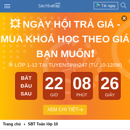
Tải ngay
💥 NGÀY HỘI TRẢ GIÁ -
MUA KHOÁ HỌC THEO GIÁ
BẠN MUỐN❗
🎯 LỚP 1-12 TẠI TUYENSINH247 (TỪ 10-12/08)
22
08
26
BẮT
ĐẦU
SAU
GIỜ
PHÚT
GIÂY
XEM CHI TIẾT
Trang chủ
SBT Toán lớp 10