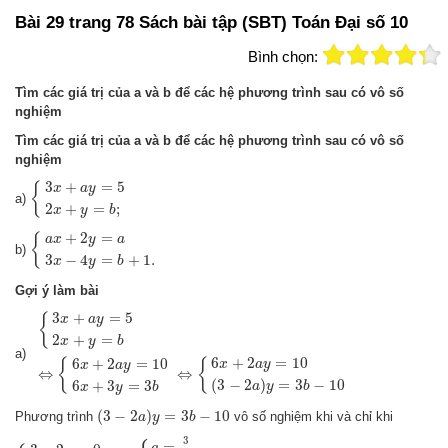
Bài 29 trang 78 Sách bài tập (SBT) Toán Đại số 10
Bình chọn:
Tìm các giá trị của a và b để các hệ phương trình sau có vô số
nghiệm
Tìm các giá trị của a và b để các hệ phương trình sau có vô số
nghiệm
{
3
x
+
a
y
=
5
2
x
+
y
=
b
;
3
+
=
5
{
x
a
y
a)
2
+
=
;
x
y
b
{
a
x
+
2
y
=
a
3
x
−
4
y
=
b
+
1.
+
2
=
{
a
x
y
a
b)
3
−
4
=
+
1.
x
y
b
Gợi ý làm bài
{
3
x
+
a
y
=
5
2
x
+
y
=
b
⇔
{
6
x
+
2
a
y
=
10
6
x
+
3
y
=
3
b
⇔
{
6
x
+
2
a
y
=
10
(
3
−
2
a
)
y
3
+
=
5
{
x
a
y
2
+
=
x
y
b
a)
6
+
2
=
10
6
+
2
=
10
x
a
y
{
{
x
a
y
⇔
⇔
(
3
−
2
)
=
3
−
10
6
+
3
=
3
a
y
b
x
y
b
(
3
−
2
a
)
y
=
3
b
−
10
(
3
−
2
)
=
3
−
10
Phương trình
vô số nghiệm khi và chỉ khi
a
y
b
{
3
−
2
a
=
0
3
b
−
10
=
0
⇔
{
a
=
3
2
b
=
10
3
$
3
=
a