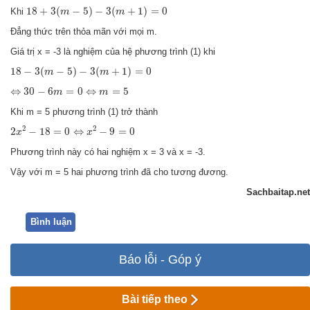
18
+
3
(
m
−
5
)
−
3
(
m
+
1
)
=
0
18
+
3
(
−
5
)
−
3
(
+
1
)
=
0
Khi
m
m
Đẳng thức trên thỏa mãn với mọi m.
Giá trị x = -3 là nghiệm của hệ phương trình (1) khi
18
−
3
(
m
−
5
)
−
3
(
m
+
1
)
=
0
18
−
3
(
−
5
)
−
3
(
+
1
)
=
0
m
m
⇔
30
−
6
m
=
0
⇔
m
=
5
⇔
30
−
6
=
0
⇔
=
5
m
m
Khi m = 5 phương trình (1) trở thành
2
x
2
−
18
=
0
⇔
x
2
−
9
=
0
2
2
2
−
18
=
0
⇔
−
9
=
0
x
x
Phương trình này có hai nghiệm x = 3 và x = -3.
Vậy với m = 5 hai phương trình đã cho tương đương.
Sachbaitap.net
Bình luận
Báo lỗi - Góp ý
Bài tiếp theo