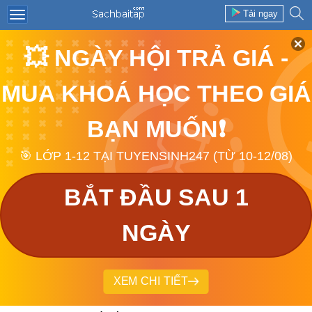
Tải ngay
💥 NGÀY HỘI TRẢ GIÁ -
MUA KHOÁ HỌC THEO GIÁ
BẠN MUỐN❗
🎯 LỚP 1-12 TẠI TUYENSINH247 (TỪ 10-12/08)
BẮT ĐẦU SAU 1
NGÀY
XEM CHI TIẾT