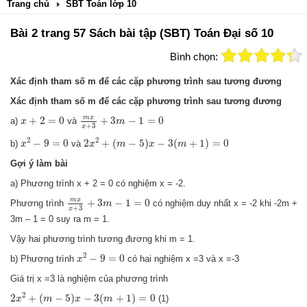
Trang chủ
SBT Toán lớp 10
Bài 2 trang 57 Sách bài tập (SBT) Toán Đại số 10
Bình chọn:
Xác định tham số m để các cặp phương trình sau tương đương
Xác định tham số m để các cặp phương trình sau tương đương
m
x
x
+
3
+
3
m
−
1
=
0
x
+
2
=
0
m
x
+
2
=
0
+
3
−
1
=
0
a)
và
x
m
+
3
x
x
2
−
9
=
0
2
x
2
+
(
m
−
5
)
x
−
3
(
m
+
1
)
=
0
2
2
−
9
=
0
2
+
(
−
5
)
−
3
(
+
1
)
=
0
b)
và
x
x
m
x
m
Gợi ý làm bài
a) Phương trình x + 2 = 0 có nghiệm x = -2.
m
x
x
+
3
+
3
m
−
1
=
0
m
x
+
3
−
1
=
0
Phương trình
có nghiệm duy nhất x = -2 khi -2m +
m
+
3
x
3m – 1 = 0 suy ra m = 1.
Vậy hai phương trình tương đương khi m = 1.
x
2
−
9
=
0
2
−
9
=
0
b) Phương trình
có hai nghiệm x =3 và x =-3
x
Giá trị x =3 là nghiệm của phương trình
2
x
2
+
(
m
−
5
)
x
−
3
(
m
+
1
)
=
0
2
2
+
(
−
5
)
−
3
(
+
1
)
=
0
(1)
x
m
x
m